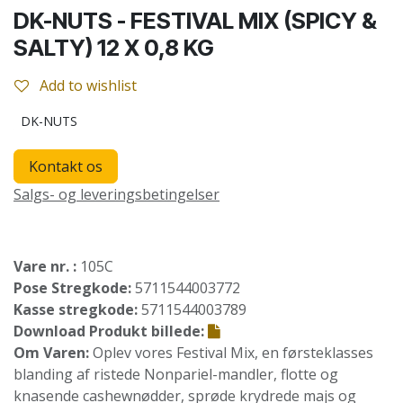
DK-NUTS - FESTIVAL MIX (SPICY &
SALTY) 12 X 0,8 KG
Add to wishlist
DK-NUTS
Kontakt os
Salgs- og leveringsbetingelser
Vare nr. :
105C
Pose Stregkode:
5711544003772
Kasse stregkode:
5711544003789
Download Produkt billede:
Om Varen:
Oplev vores Festival Mix, en førsteklasses
blanding af ristede Nonpariel-mandler, flotte og
knasende cashewnødder, sprøde krydrede majs og