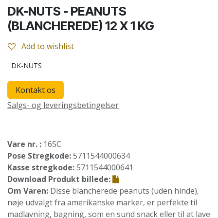
DK-NUTS - PEANUTS
(BLANCHEREDE) 12 X 1 KG
Add to wishlist
DK-NUTS
Kontakt os
Salgs- og leveringsbetingelser
Vare nr. :
165C
Pose Stregkode:
5711544000634
Kasse stregkode:
5711544000641
Download Produkt billede:
Om Varen:
Disse blancherede peanuts (uden hinde),
nøje udvalgt fra amerikanske marker, er perfekte til
madlavning, bagning, som en sund snack eller til at lave