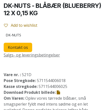
DK-NUTS - BLÅBÆR (BLUEBERRY)
12 X 0,15 KG
Add to wishlist
DK-NUTS
Kontakt os
Salgs- og leveringsbetingelser
Vare nr. :
521D
Pose Stregkode:
5711544006018
Kasse stregkode:
5711544006025
Download Produkt billede:
Om Varen:
Oplev vores tørrede blåbær, små
smagsperler fyldt med intens sødme og en let
syrlighed. Denne perfekte balance løfter både