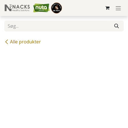
Skip to Content
Alle produkter