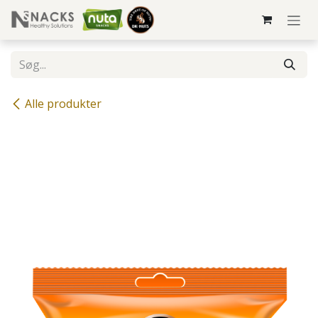
Skip to Content
Alle produkter