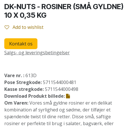
DK-NUTS - ROSINER (SMÅ GYLDNE)
10 X 0,35 KG
Add to wishlist
Kontakt os
Salgs- og leveringsbetingelser
Vare nr. :
613D
Pose Stregkode:
5711544000481
Kasse stregkode:
5711544000498
Download Produkt billede:
Om Varen:
Vores små gyldne rosiner er en delikat
kombination af syrlighed og sødme, der tilføjer et
spændende twist til dine retter. Disse små, saftige
rosiner er perfekte til brug i salater, bagværk, eller