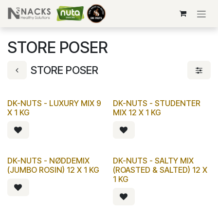
Skip to Content
STORE POSER
STORE POSER
DK-NUTS - LUXURY MIX 9
DK-NUTS - STUDENTER
X 1 KG
MIX 12 X 1 KG
DK-NUTS - NØDDEMIX
DK-NUTS - SALTY MIX
(JUMBO ROSIN) 12 X 1 KG
(ROASTED & SALTED) 12 X
1 KG